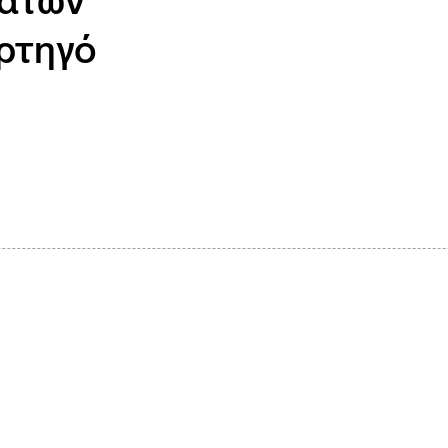
μάτων
ορτηγό