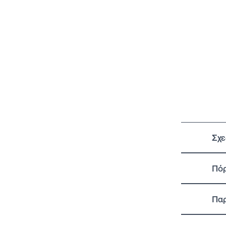
Σχε
Πό
Πα