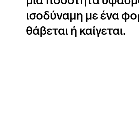
μια ποσότητα υφασ
ισοδύναμη με ένα φ
θάβεται ή καίγεται.